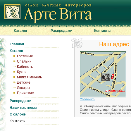
Каталог
Распродажи
Контакты
Наш адрес
Главная
Каталог
Гостиные
Спальни
Кабинеты
Кухни
Мягкая мебель
Детские
Люстры
Прихожие
Увеличить
Распродажи
м. «Академическая», последний ва
Наши партнеры
Ориентир на улице - башня со вс
Салон элитных интерьеров распол
О салоне
Контакты