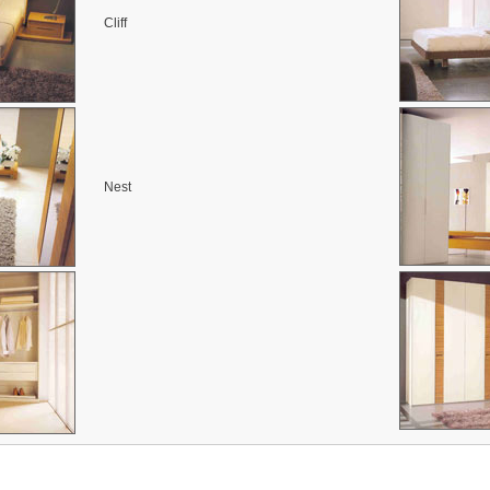
Cliff
Nest