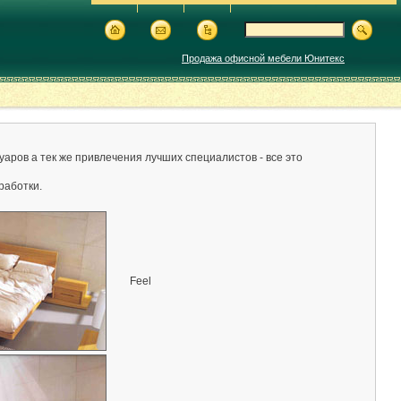
Продажа офисной мебели Юнитекс
ров а тек же привлечения лучших специалистов - все это
работки.
Feel