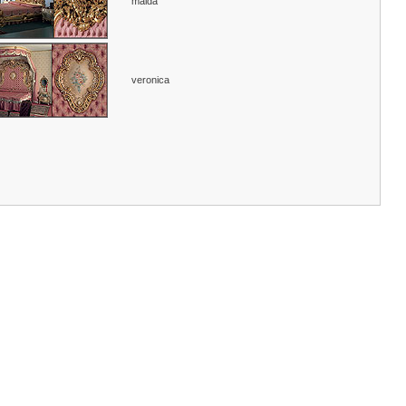
maida
veronica