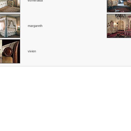
esmeralda
margareth
vivien