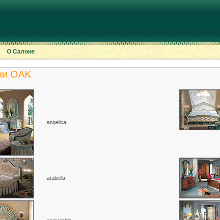
О Салоне
ни OAK
angelica
arabella