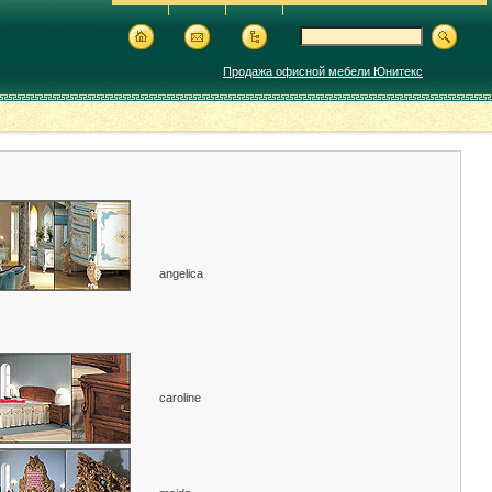
Продажа офисной мебели Юнитекс
angelica
caroline