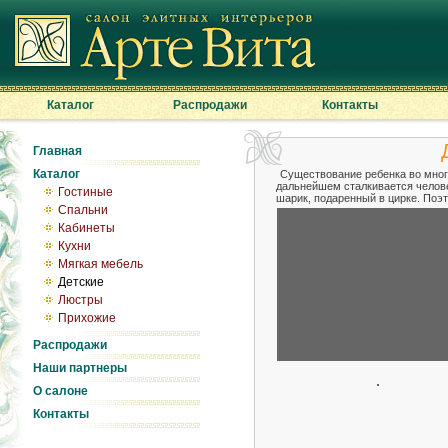
Каталог
Распродажи
Контакты
Главная
Каталог
Существование ребенка во мног
дальнейшем сталкивается челове
Гостиные
шарик, подаренный в цирке. Поэт
Спальни
Кабинеты
Кухни
Мягкая мебель
Детские
Люстры
Прихожие
Распродажи
Наши партнеры
О салоне
Контакты