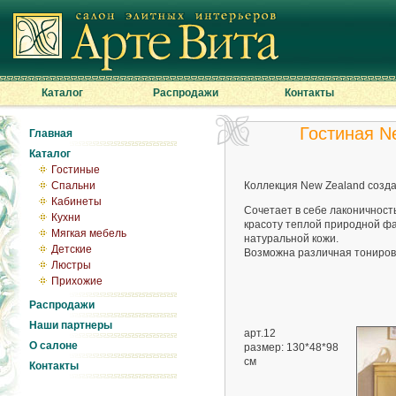
Каталог
Распродажи
Контакты
Гостиная N
Главная
Каталог
Гостиные
Спальни
Коллекция New Zealand созда
Кабинеты
Сочетает в себе лаконичност
Кухни
красоту теплой природной ф
Мягкая мебель
натуральной кожи.
Детские
Возможна различная тонировк
Люстры
Прихожие
Распродажи
Наши партнеры
арт.12
О салоне
размер: 130*48*98
см
Контакты