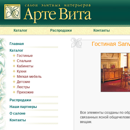
Каталог
Распродажи
Контакты
Гостиная Sanv
Главная
Каталог
Гостиные
Спальни
Кабинеты
Кухни
Мягкая мебель
Детские
Люстры
Прихожие
Распродажи
Наши партнеры
Все элементы созданы по об
О салоне
связанных ясной общечелове
Контакты
вещам.